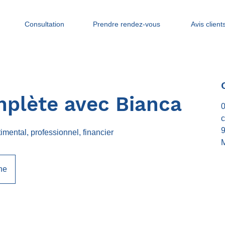
Consultation
Prendre rendez-vous
Avis client
plète avec Bianca
0
imental, professionnel, financier
M
ne