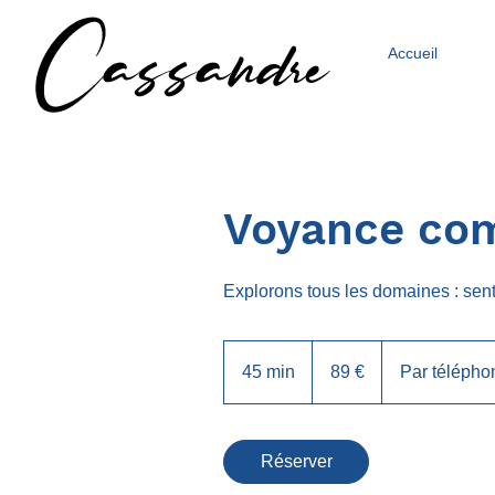
Accueil
Voyance com
Explorons tous les domaines : sent
89
euros
45 min
4
89 €
Par télépho
5
m
i
Réserver
n