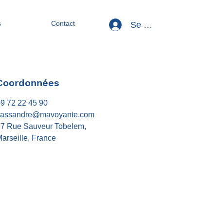
s
Contact
Se connecter
Coordonnées
9 72 22 45 90
cassandre@mavoyante.com
97 Rue Sauveur Tobelem,
arseille, France