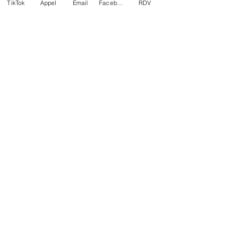
TikTok
Appel
Email
Facebook
RDV
Voyance en Belgique
Réseaux sociaux
Facebook
Email
© CASSANDRE LEROY
VOYANCE