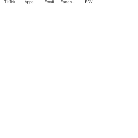
TikTok
Appel
Email
Facebook
RDV
Voyance en Belgique
Réseaux sociaux
Facebook
Email
© CASSANDRE LEROY
VOYANCE